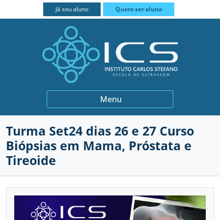
FECHAR
Já sou aluno
Quero ser aluno
BIÓPSIAS
Menu
GINECOLOGIA E OBSTETRÍCIA
Turma Set24 dias 26 e 27 Curso
INSTITUCIONAL
QUEM SOMOS
Biópsias em Mama, Próstata e
MEDICINA INTERNA
PROFESSORES
CURSOS
Tireoide
MUSCULOESQUELÉTICO
PARCEIROS
PRÁTICA INTENSIVA
CONTATO