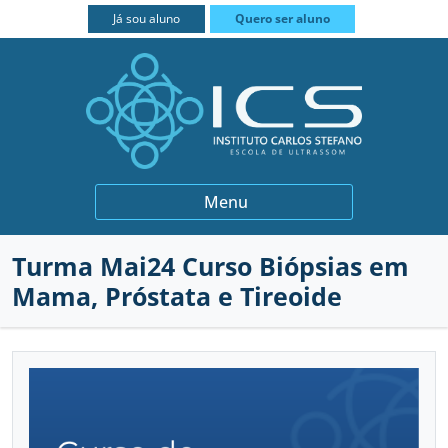
FECHAR
Já sou aluno
Quero ser aluno
BIÓPSIAS
Menu
GINECOLOGIA E OBSTETRÍCIA
Turma Mai24 Curso Biópsias em
INSTITUCIONAL
QUEM SOMOS
Mama, Próstata e Tireoide
MEDICINA INTERNA
PROFESSORES
CURSOS
MUSCULOESQUELÉTICO
PARCEIROS
PRÁTICA INTENSIVA
CONTATO