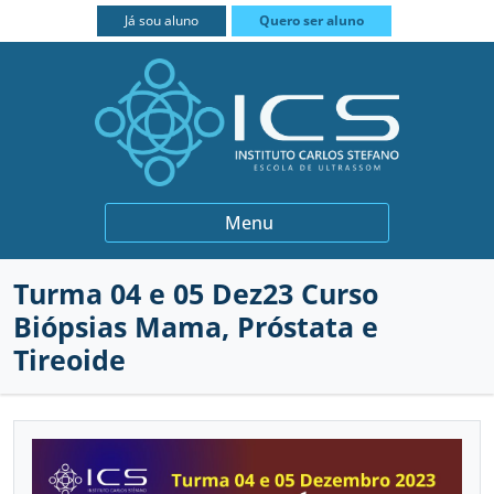
FECHAR
Já sou aluno
Quero ser aluno
BIÓPSIAS
Menu
GINECOLOGIA E OBSTETRÍCIA
Turma 04 e 05 Dez23 Curso
INSTITUCIONAL
QUEM SOMOS
Biópsias Mama, Próstata e
MEDICINA INTERNA
PROFESSORES
CURSOS
Tireoide
MUSCULOESQUELÉTICO
PARCEIROS
PRÁTICA INTENSIVA
CONTATO