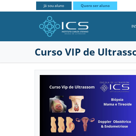
Já sou aluno
Quero ser aluno
IN
Curso VIP de Ultras