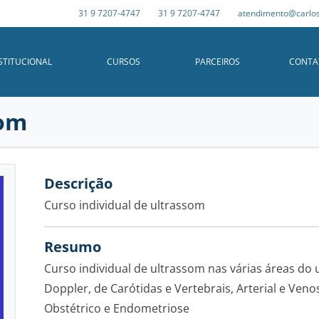
31 9 7207-4747
31 9 7207-4747
atendimento@carlos
STITUCIONAL
CURSOS
PARCEIROS
CONTA
som
Descrição
Curso individual de ultrassom
Resumo
BIÓPSIAS
Curso individual de ultrassom nas várias áreas do
Doppler, de Carótidas e Vertebrais, Arterial e Ven
GINECOLOGIA E OBSTETRÍCIA
INSTITUCIONAL
QUEM SOMOS
Obstétrico e Endometriose