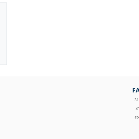
F
31
3
at