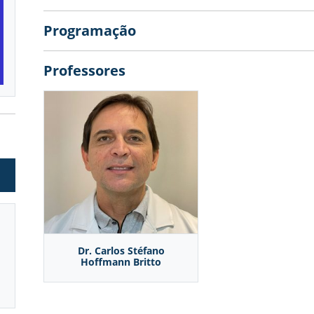
MEDICINA INTERNA
PROFESSORES
CURSOS
Programação
MUSCULOESQUELÉTICO
PARCEIROS
Professores
PRÁTICA INTENSIVA
CONTATO
VASCULAR COM DOPPLER
Já sou aluno
CALENDÁRIO DE CURSOS
Dr. Carlos Stéfano
Hoffmann Britto