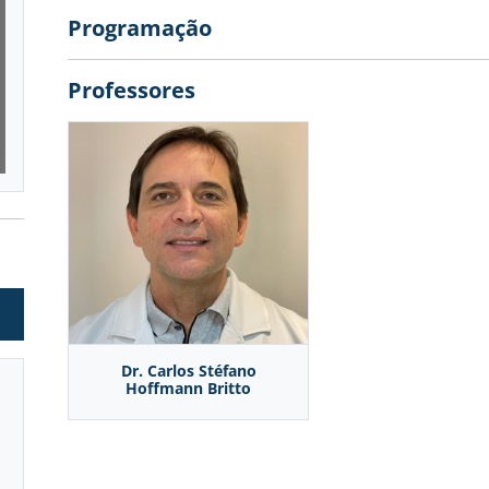
MEDICINA INTERNA
Programação
PROFESSORES
CURSOS
MUSCULOESQUELÉTICO
Professores
PARCEIROS
PRÁTICA INTENSIVA
CONTATO
VASCULAR COM DOPPLER
Já sou aluno
CALENDÁRIO DE CURSOS
Dr. Carlos Stéfano
Hoffmann Britto