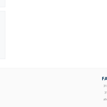
F
31
3
at