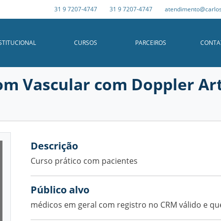
31 9 7207-4747
31 9 7207-4747
atendimento@carlos
STITUCIONAL
CURSOS
PARCEIROS
CONTA
om Vascular com Doppler Art
Descrição
Curso prático com pacientes
BIÓPSIAS
Público alvo
GINECOLOGIA E OBSTETRÍCIA
médicos em geral com registro no CRM válido e que
INSTITUCIONAL
QUEM SOMOS