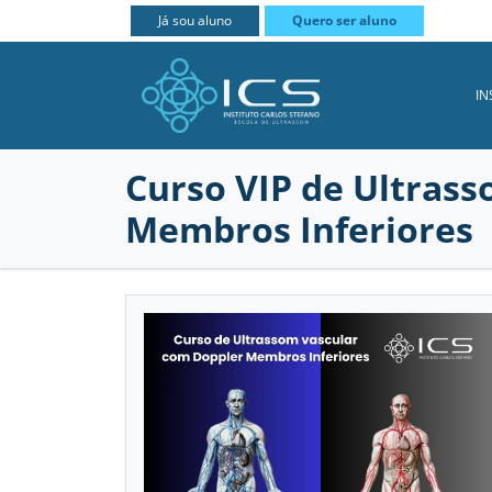
Já sou aluno
Quero ser aluno
IN
Curso VIP de Ultrass
Membros Inferiores