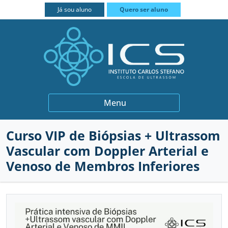
FECHAR
Já sou aluno
Quero ser aluno
BIÓPSIAS
Menu
GINECOLOGIA E OBSTETRÍCIA
Curso VIP de Biópsias + Ultrassom
INSTITUCIONAL
QUEM SOMOS
Vascular com Doppler Arterial e
MEDICINA INTERNA
PROFESSORES
CURSOS
Venoso de Membros Inferiores
MUSCULOESQUELÉTICO
PARCEIROS
PRÁTICA INTENSIVA
CONTATO