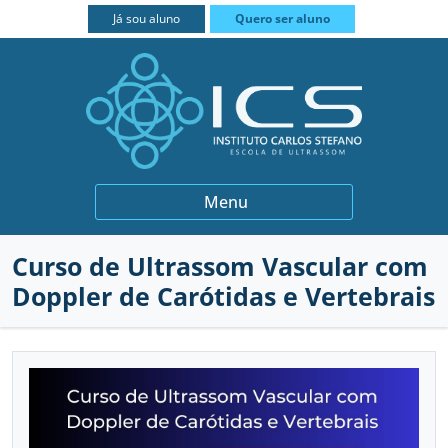
FECHAR
Já sou aluno
Quero ser aluno
BIÓPSIAS
Menu
GINECOLOGIA E OBSTETRÍCIA
Curso de Ultrassom Vascular com
INSTITUCIONAL
QUEM SOMOS
Doppler de Carótidas e Vertebrais
MEDICINA INTERNA
PROFESSORES
CURSOS
MUSCULOESQUELÉTICO
PARCEIROS
PRÁTICA INTENSIVA
CONTATO