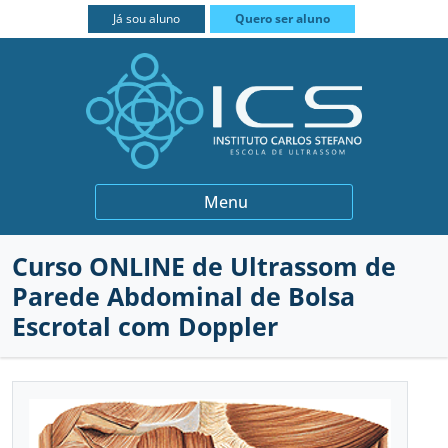
FECHAR
Já sou aluno
Quero ser aluno
BIÓPSIAS
Menu
GINECOLOGIA E OBSTETRÍCIA
Curso ONLINE de Ultrassom de
INSTITUCIONAL
QUEM SOMOS
Parede Abdominal de Bolsa
MEDICINA INTERNA
PROFESSORES
CURSOS
Escrotal com Doppler
MUSCULOESQUELÉTICO
PARCEIROS
PRÁTICA INTENSIVA
CONTATO