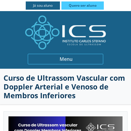
FECHAR
Já sou aluno
Quero ser aluno
BIÓPSIAS
Menu
GINECOLOGIA E OBSTETRÍCIA
Curso de Ultrassom Vascular com
INSTITUCIONAL
QUEM SOMOS
Doppler Arterial e Venoso de
MEDICINA INTERNA
PROFESSORES
CURSOS
Membros Inferiores
MUSCULOESQUELÉTICO
PARCEIROS
PRÁTICA INTENSIVA
CONTATO