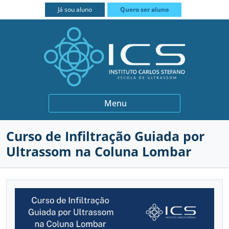
FECHAR
Já sou aluno
Quero ser aluno
BIÓPSIAS
Menu
GINECOLOGIA E OBSTETRÍCIA
Curso de Infiltração Guiada por
INSTITUCIONAL
QUEM SOMOS
Ultrassom na Coluna Lombar
MEDICINA INTERNA
PROFESSORES
CURSOS
MUSCULOESQUELÉTICO
PARCEIROS
PRÁTICA INTENSIVA
CONTATO