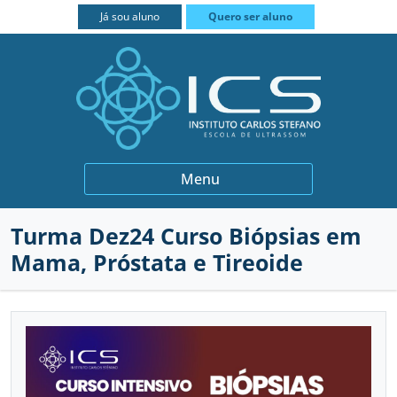
FECHAR
Já sou aluno
Quero ser aluno
BIÓPSIAS
Menu
GINECOLOGIA E OBSTETRÍCIA
Turma Dez24 Curso Biópsias em
INSTITUCIONAL
QUEM SOMOS
Mama, Próstata e Tireoide
MEDICINA INTERNA
PROFESSORES
CURSOS
MUSCULOESQUELÉTICO
PARCEIROS
PRÁTICA INTENSIVA
CONTATO